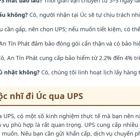
PS mất bao lâu?
Thời gian vận chuyển từ 3–5 ngày là
ẩu không?
Có, người nhận tại Úc sẽ tự chịu trách n
 cần gấp, nên chọn UPS; nếu muốn tiết kiệm, có th
An Tín Phát đảm bảo đóng gói cẩn thận và có bảo hi
ó, An Tín Phát cung cấp bảo hiểm từ 2.2% đến 4% trên
hủ nhật không?
Có, chúng tôi linh hoạt lịch lấy hàng
c nhĩ đi Úc qua UPS
ua UPS, có một số kinh nghiệm thực tế mà bạn nên n
ch vụ phù hợp là rất quan trọng. UPS cung cấp nhiề
g muốn. Nếu bạn cần gửi khẩn cấp, dịch vụ chuyển p