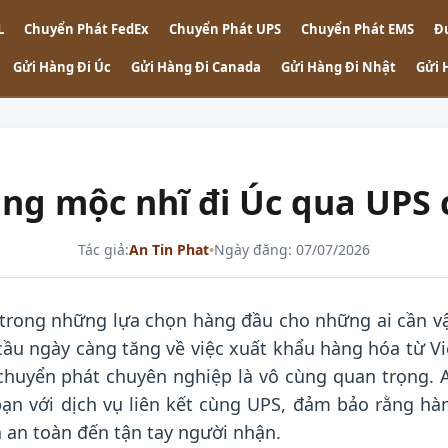
L
Chuyển Phát FedEx
Chuyển Phát UPS
Chuyển Phát EMS
Đ
Gửi Hàng Đi Úc
Gửi Hàng Đi Canada
Gửi Hàng Đi Nhật
Gửi 
àng mộc nhĩ đi Úc qua UPS
Tác giả:
An Tin Phat
•
Ngày đăng: 07/07/2026
trong những lựa chọn hàng đầu cho những ai cần v
ầu ngày càng tăng về việc xuất khẩu hàng hóa từ Vi
chuyển phát chuyên nghiệp là vô cùng quan trọng. 
bạn với dịch vụ liên kết cùng UPS, đảm bảo rằng hà
 an toàn đến tận tay người nhận.