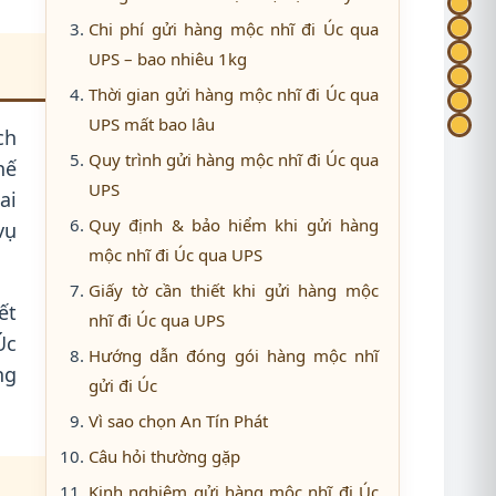
Chi phí gửi hàng mộc nhĩ đi Úc qua
UPS – bao nhiêu 1kg
Thời gian gửi hàng mộc nhĩ đi Úc qua
UPS mất bao lâu
ch
Quy trình gửi hàng mộc nhĩ đi Úc qua
hế
UPS
ai
Quy định & bảo hiểm khi gửi hàng
vụ
mộc nhĩ đi Úc qua UPS
Giấy tờ cần thiết khi gửi hàng mộc
ết
nhĩ đi Úc qua UPS
Úc
Hướng dẫn đóng gói hàng mộc nhĩ
ng
gửi đi Úc
Vì sao chọn An Tín Phát
Câu hỏi thường gặp
Kinh nghiệm gửi hàng mộc nhĩ đi Úc