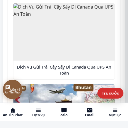
Dịch Vụ Gửi Trái Cây Sấy Đi Canada Qua UPS An
Toàn
Liên hệ
An Tin Phat
Tra cước
An Tin Phat
Zalo
Email
Dịch vụ
Mục lục