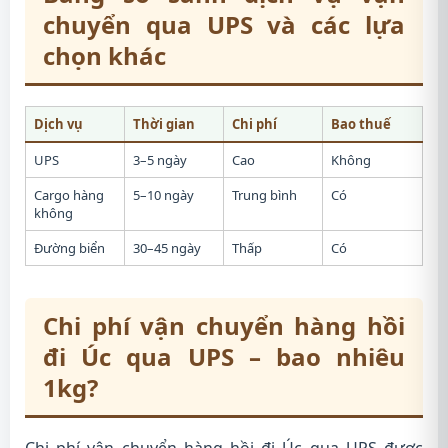
chuyển qua UPS và các lựa
chọn khác
Dịch vụ
Thời gian
Chi phí
Bao thuế
UPS
3–5 ngày
Cao
Không
Cargo hàng
5–10 ngày
Trung bình
Có
không
Đường biển
30–45 ngày
Thấp
Có
Chi phí vận chuyển hàng hồi
đi Úc qua UPS – bao nhiêu
1kg?