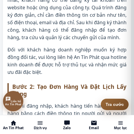
nhất, khách hàng có thể đăng ký tài khoản trên
website hoặc ứng dụng của công ty. Quá trình đăng
ký đơn giản, chỉ cần điền thông tin cơ bản như tên,
số điện thoại, email và địa chỉ. Sau khi đăng ký thành
công, khách hàng có thể đăng nhập để tạo đơn
hàng, tra cứu và quản lý các chuyến gửi của mình.
Đối với khách hàng doanh nghiệp muốn ký hợp
đồng đối tác, vui lòng liên hệ An Tín Phát qua hotline
kinh doanh để được hỗ trợ thủ tục và nhận mức giá
ưu đãi đặc biệt.
Bước 2: Tạo Đơn Hàng Và Đặt Lịch Lấy
Hàng
Liên hệ
Tra cước
An Tin Phat
Sau khi đăng nhập, khách hàng tiến hành tạo đơn
hàng bằng cách điền thông tin người gửi và người
nhận, mô tả hàng hóa bao gồm trọng lượng, kích
thước và loại hàng, chọn dịch vụ vận chuyển phù
An Tin Phat
Zalo
Email
Dịch vụ
Mục lục