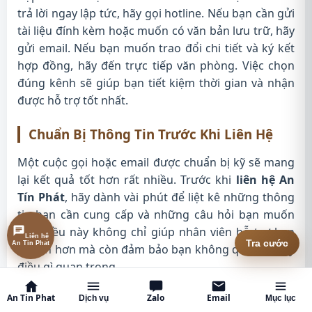
trả lời ngay lập tức, hãy gọi hotline. Nếu bạn cần gửi
tài liệu đính kèm hoặc muốn có văn bản lưu trữ, hãy
gửi email. Nếu bạn muốn trao đổi chi tiết và ký kết
hợp đồng, hãy đến trực tiếp văn phòng. Việc chọn
đúng kênh sẽ giúp bạn tiết kiệm thời gian và nhận
được hỗ trợ tốt nhất.
Chuẩn Bị Thông Tin Trước Khi Liên Hệ
Một cuộc gọi hoặc email được chuẩn bị kỹ sẽ mang
lại kết quả tốt hơn rất nhiều. Trước khi
liên hệ An
Tín Phát
, hãy dành vài phút để liệt kê những thông
tin bạn cần cung cấp và những câu hỏi bạn muốn
hỏi. Điều này không chỉ giúp nhân viên hỗ trợ bạn
Liên hệ
An Tin Phat
Tra cước
nhanh hơn mà còn đảm bảo bạn không quên bất kỳ
điều gì quan trọng.
An Tin Phat
Ghi Nhận Thông Tin Phản Hồi
Zalo
Email
Dịch vụ
Mục lục