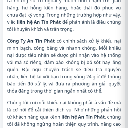
ra những sự cố ngoài ý muốn như chậm trễ giao
hàng, hư hỏng kiện hàng, hoặc thái độ phục vụ
chưa đạt kỳ vọng. Trong những trường hợp như vậy,
việc
liên hệ An Tín Phát
để phản ánh là điều chúng
tôi khuyến khích và trân trọng.
Công Ty An Tín Phát
có chính sách xử lý khiếu nại
minh bạch, công bằng và nhanh chóng. Mỗi khiếu
nại được tiếp nhận sẽ được ghi nhận vào hệ thống
với mã số riêng, đảm bảo không bị bỏ sót hay lãng
quên. Đội ngũ chuyên trách sẽ điều tra nguyên
nhân, liên hệ lại với bạn trong vòng 24 giờ để thông
báo tiến độ xử lý, và đưa ra phương án giải quyết
thỏa đáng trong thời gian ngắn nhất có thể.
Chúng tôi coi mỗi khiếu nại không phải là vấn đề mà
là cơ hội để cải thiện dịch vụ. Nhờ những phản hồi
từ khách hàng qua kênh
liên hệ An Tín Phát
, chúng
tôi đã không ngừng hoàn thiện quy trình, nâng cao