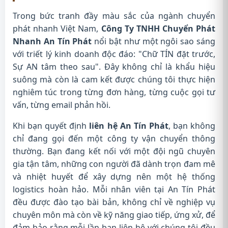
Trong bức tranh đầy màu sắc của ngành chuyển
phát nhanh Việt Nam,
Công Ty TNHH Chuyển Phát
Nhanh An Tín Phát
nổi bật như một ngôi sao sáng
với triết lý kinh doanh độc đáo: "Chữ TÍN đặt trước,
Sự AN tâm theo sau". Đây không chỉ là khẩu hiệu
suông mà còn là cam kết được chúng tôi thực hiện
nghiêm túc trong từng đơn hàng, từng cuộc gọi tư
vấn, từng email phản hồi.
Khi bạn quyết định
liên hệ An Tín Phát
, bạn không
chỉ đang gọi đến một công ty vận chuyển thông
thường. Bạn đang kết nối với một đội ngũ chuyên
gia tận tâm, những con người đã dành trọn đam mê
và nhiệt huyết để xây dựng nên một hệ thống
logistics hoàn hảo. Mỗi nhân viên tại An Tín Phát
đều được đào tạo bài bản, không chỉ về nghiệp vụ
chuyên môn mà còn về kỹ năng giao tiếp, ứng xử, để
đảm bảo rằng mỗi lần bạn liên hệ với chúng tôi đều