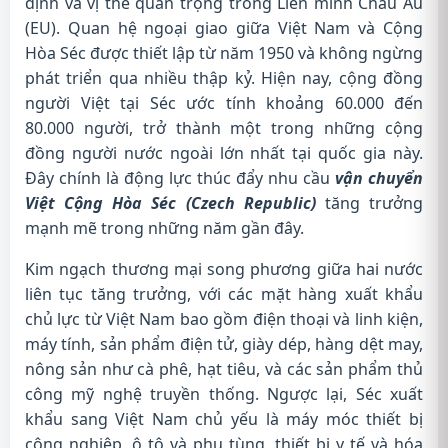
định và vị thế quan trọng trong Liên minh Châu Âu
(EU). Quan hệ ngoại giao giữa Việt Nam và Cộng
Hòa Séc được thiết lập từ năm 1950 và không ngừng
phát triển qua nhiều thập kỷ. Hiện nay, cộng đồng
người Việt tại Séc ước tính khoảng 60.000 đến
80.000 người, trở thành một trong những cộng
đồng người nước ngoài lớn nhất tại quốc gia này.
Đây chính là động lực thúc đẩy nhu cầu
vận chuyển
Việt Cộng Hòa Séc (Czech Republic)
tăng trưởng
mạnh mẽ trong những năm gần đây.
Kim ngạch thương mại song phương giữa hai nước
liên tục tăng trưởng, với các mặt hàng xuất khẩu
chủ lực từ Việt Nam bao gồm điện thoại và linh kiện,
máy tính, sản phẩm điện tử, giày dép, hàng dệt may,
nông sản như cà phê, hạt tiêu, và các sản phẩm thủ
công mỹ nghệ truyền thống. Ngược lại, Séc xuất
khẩu sang Việt Nam chủ yếu là máy móc thiết bị
công nghiệp, ô tô và phụ tùng, thiết bị y tế và hóa