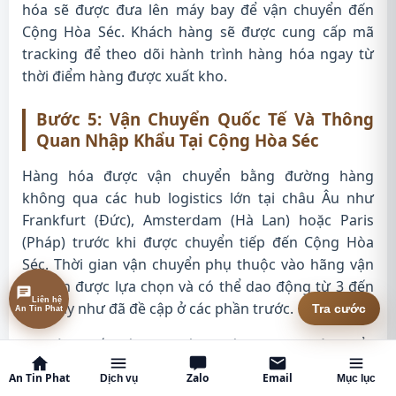
hóa sẽ được đưa lên máy bay để vận chuyển đến
Cộng Hòa Séc. Khách hàng sẽ được cung cấp mã
tracking để theo dõi hành trình hàng hóa ngay từ
thời điểm hàng được xuất kho.
Bước 5: Vận Chuyển Quốc Tế Và Thông
Quan Nhập Khẩu Tại Cộng Hòa Séc
Hàng hóa được vận chuyển bằng đường hàng
không qua các hub logistics lớn tại châu Âu như
Frankfurt (Đức), Amsterdam (Hà Lan) hoặc Paris
(Pháp) trước khi được chuyển tiếp đến Cộng Hòa
Séc. Thời gian vận chuyển phụ thuộc vào hãng vận
chuyển được lựa chọn và có thể dao động từ 3 đến
Liên hệ
15 ngày như đã đề cập ở các phần trước.
An Tin Phat
Tra cước
Khi hàng đến Séc, quy trình thông quan nhập khẩu
sẽ được xử lý. Với dịch vụ
gửi hàng đi Cộng Hòa Séc
An Tin Phat
Zalo
Email
Dịch vụ
Mục lục
(Czech Republic) bao thuế nhập khẩu
, An Tín Phát