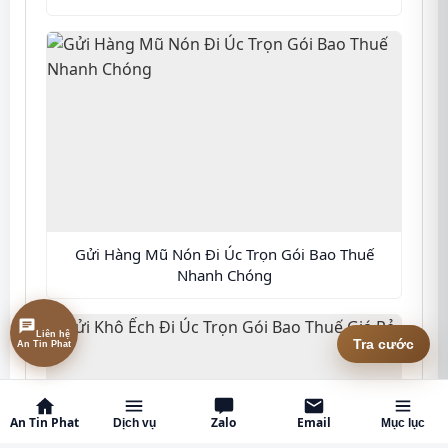
Gửi Hàng Mũ Nón Đi Úc Trọn Gói Bao Thuế
Nhanh Chóng
Liên hệ An Tin Phat
Tra cước
An Tin Phat
Zalo
Email
Dịch vụ
Mục lục