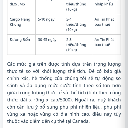
dEx/EMS
triệu/thùng
nhập khẩu
(10kg)
Cargo Hàng
5-10 ngày
3-4
An Tín Phát
Không
triệu/thùng
bao thuế
(10kg)
Đường Biển
30-45 ngày
2-3
An Tín Phát
triệu/thùng
bao thuế
(10kg)
Các mức giá trên được tính dựa trên trọng lượng
thực tế so với khối lượng thể tích. Để có báo giá
chính xác, hệ thống của chúng tôi sẽ tự động so
sánh và áp dụng mức cước tính theo số lớn hơn
giữa trọng lượng thực tế và thể tích (tính theo công
thức: dài x rộng x cao/5000). Ngoài ra, quý khách
còn cần lưu ý bổ sung phụ phí nhiên liệu, phụ phí
vùng xa hoặc vùng có địa hình cao, điều này tùy
thuộc vào điểm đến cụ thể tại Canada.