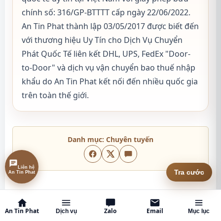
chính số: 316/GP-BTTTT cấp ngày 22/06/2022.
An Tin Phat thành lập 03/05/2017 được biết đến
với thương hiệu Uy Tín cho Dịch Vụ Chuyển
Phát Quốc Tế liên kết DHL, UPS, FedEx "Door-
to-Door" và dịch vụ vận chuyển bao thuế nhập
khẩu do An Tin Phat kết nối đến nhiều quốc gia
trên toàn thế giới.
Danh mục:
Chuyên tuyến
Liên hệ
Tra cước
An Tin Phat
BÀI VIẾT LIÊN QUAN
An Tin Phat
Zalo
Email
Dịch vụ
Mục lục