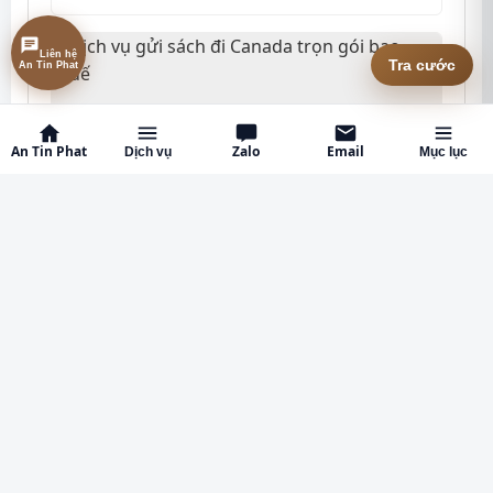
Liên hệ
Tra cước
An Tin Phat
An Tin Phat
Zalo
Email
Dịch vụ
Mục lục
Dịch vụ gửi sách đi Canada trọn gói bao thuế