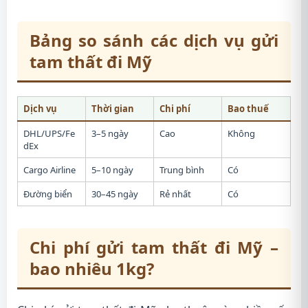
Bảng so sánh các dịch vụ gửi
tam thất đi Mỹ
Dịch vụ
Thời gian
Chi phí
Bao thuế
DHL/UPS/Fe
3–5 ngày
Cao
Không
dEx
Cargo Airline
5–10 ngày
Trung bình
Có
Đường biển
30–45 ngày
Rẻ nhất
Có
Chi phí gửi tam thất đi Mỹ –
bao nhiêu 1kg?