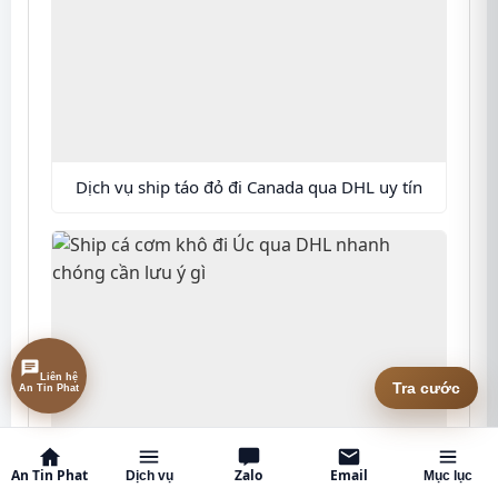
Dịch vụ ship táo đỏ đi Canada qua DHL uy tín
Liên hệ
An Tin Phat
Tra cước
An Tin Phat
Zalo
Email
Ship cá cơm khô đi Úc qua DHL nhanh chóng
Dịch vụ
Mục lục