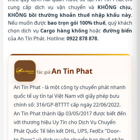
cung cấp dịch vụ vận chuyển và
KHÔNG chịu,
KHÔNG bồi thường khoản thuế nhập khẩu này
.
Nếu muốn được
bao trọn gói 100% thuế
, quý khách
chọn dịch vụ
Cargo hàng không
hoặc
đường biển
của An Tín Phát. Hotline:
0922 878 878
.
An Tin Phat
Tác giả:
An Tin Phat - là một công ty chuyển phát nhanh
quốc tế uy tín tại Việt Nam với giấy phép bưu
chính số: 316/GP-BTTTT cấp ngày 22/06/2022.
An Tin Phat thành lập 03/05/2017 được biết đến
với thương hiệu Uy Tín cho Dịch Vụ Chuyển
Phát Quốc Tế liên kết DHL, UPS, FedEx "Door-
to-Door" và dịch vụ vận chuyển bao thuế nhập