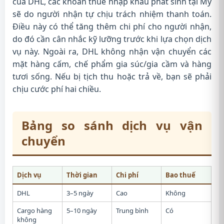
của DHL, các khoản thuế nhập khẩu phát sinh tại Mỹ
sẽ do người nhận tự chịu trách nhiệm thanh toán.
Điều này có thể tăng thêm chi phí cho người nhận,
do đó cần cân nhắc kỹ lưỡng trước khi lựa chọn dịch
vụ này. Ngoài ra, DHL không nhận vận chuyển các
mặt hàng cấm, chế phẩm gia súc/gia cầm và hàng
tươi sống. Nếu bị tịch thu hoặc trả về, bạn sẽ phải
chịu cước phí hai chiều.
Bảng so sánh dịch vụ vận
chuyển
Dịch vụ
Thời gian
Chi phí
Bao thuế
DHL
3–5 ngày
Cao
Không
Cargo hàng
5–10 ngày
Trung bình
Có
không