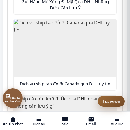
Gửi Hàng Mè Xửng Đi Mỹ Qua DHL: Những
Điều Cần Lưu Ý
Dịch vụ ship táo đỏ đi Canada qua DHL uy tín
Liên hệ
An Tin Phat
Tra cước
An Tin Phat
Zalo
Email
Dịch vụ
Mục lục