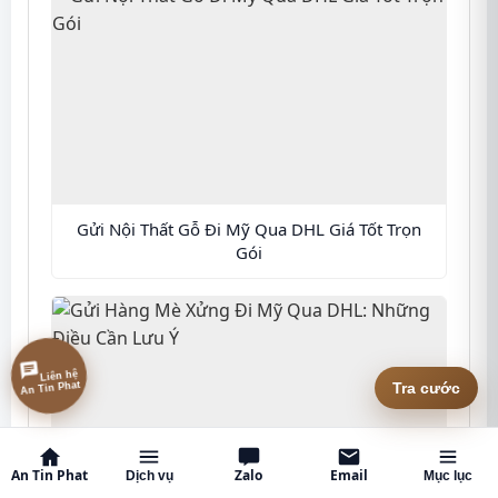
Gửi Nội Thất Gỗ Đi Mỹ Qua DHL Giá Tốt Trọn
Gói
Liên hệ
Tra cước
An Tin Phat
An Tin Phat
Zalo
Email
Dịch vụ
Mục lục