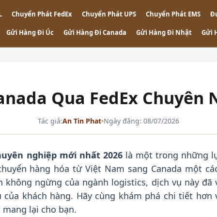
L
Chuyển Phát FedEx
Chuyển Phát UPS
Chuyển Phát EMS
Đ
Gửi Hàng Đi Úc
Gửi Hàng Đi Canada
Gửi Hàng Đi Nhật
Gửi 
Canada Qua FedEx Chuyên 
Tác giả:
An Tin Phat
•
Ngày đăng: 08/07/2026
huyên nghiệp mới nhất 2026
là một trong những l
chuyển hàng hóa từ Việt Nam sang Canada một cá
n không ngừng của ngành logistics, dịch vụ này đã 
 của khách hàng. Hãy cùng khám phá chi tiết hơn 
 mang lại cho bạn.