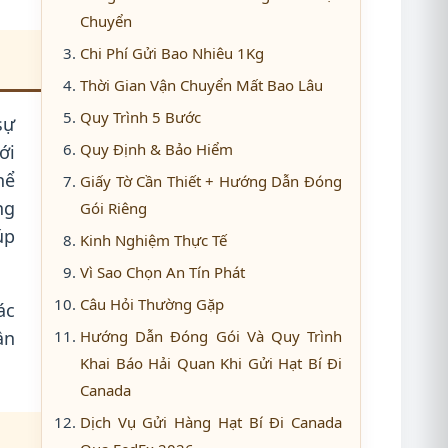
Chuyển
Chi Phí Gửi Bao Nhiêu 1Kg
Thời Gian Vận Chuyển Mất Bao Lâu
Quy Trình 5 Bước
sự
Quy Định & Bảo Hiểm
ới
hể
Giấy Tờ Cần Thiết + Hướng Dẫn Đóng
ng
Gói Riêng
úp
Kinh Nghiệm Thực Tế
Vì Sao Chọn An Tín Phát
Câu Hỏi Thường Gặp
ác
ần
Hướng Dẫn Đóng Gói Và Quy Trình
Khai Báo Hải Quan Khi Gửi Hạt Bí Đi
Canada
Dịch Vụ Gửi Hàng Hạt Bí Đi Canada