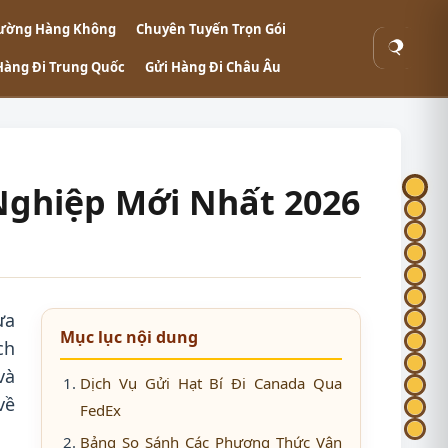
ường Hàng Không
Chuyên Tuyến Trọn Gói
Tìm
Hàng Đi Trung Quốc
Gửi Hàng Đi Châu Âu
kiếm
Nghiệp Mới Nhất 2026
ựa
Mục lục nội dung
ch
và
Dịch Vụ Gửi Hạt Bí Đi Canada Qua
về
FedEx
Bảng So Sánh Các Phương Thức Vận