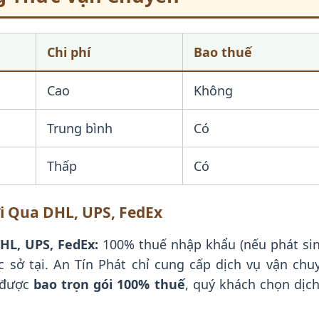
Chi phí
Bao thuế
Cao
Không
Trung bình
Có
Thấp
Có
i Qua DHL, UPS, FedEx
HL, UPS, FedEx:
100% thuế nhập khẩu (nếu phát si
 sở tại. An Tín Phát chỉ cung cấp dịch vụ vận ch
 được
bao trọn gói 100% thuế
, quý khách chọn dịc