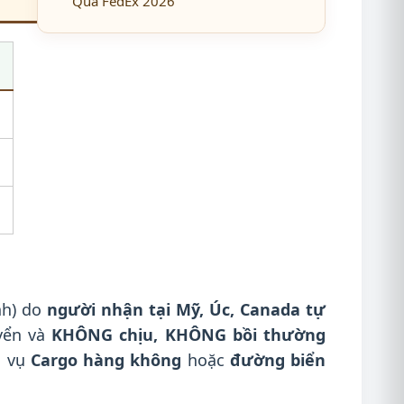
Qua FedEx 2026
nh) do
người nhận tại Mỹ, Úc, Canada tự
uyển và
KHÔNG chịu, KHÔNG bồi thường
h vụ
Cargo hàng không
hoặc
đường biển