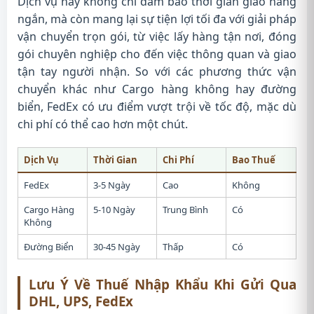
Dịch vụ này không chỉ đảm bảo thời gian giao hàng
ngắn, mà còn mang lại sự tiện lợi tối đa với giải pháp
vận chuyển trọn gói, từ việc lấy hàng tận nơi, đóng
gói chuyên nghiệp cho đến việc thông quan và giao
tận tay người nhận. So với các phương thức vận
chuyển khác như Cargo hàng không hay đường
biển, FedEx có ưu điểm vượt trội về tốc độ, mặc dù
chi phí có thể cao hơn một chút.
Dịch Vụ
Thời Gian
Chi Phí
Bao Thuế
FedEx
3-5 Ngày
Cao
Không
Cargo Hàng
5-10 Ngày
Trung Bình
Có
Không
Đường Biển
30-45 Ngày
Thấp
Có
Lưu Ý Về Thuế Nhập Khẩu Khi Gửi Qua
DHL, UPS, FedEx