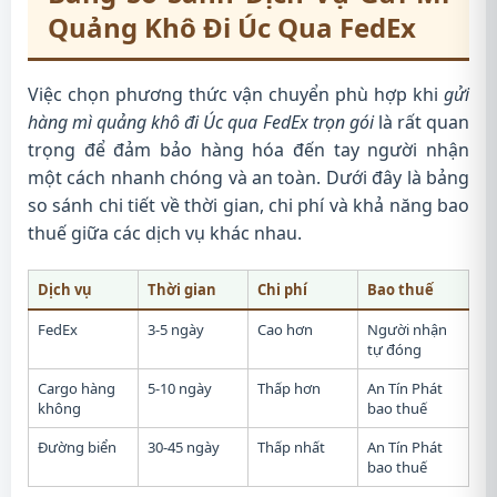
Quảng Khô Đi Úc Qua FedEx
Việc chọn phương thức vận chuyển phù hợp khi
gửi
hàng mì quảng khô đi Úc qua FedEx trọn gói
là rất quan
trọng để đảm bảo hàng hóa đến tay người nhận
một cách nhanh chóng và an toàn. Dưới đây là bảng
so sánh chi tiết về thời gian, chi phí và khả năng bao
thuế giữa các dịch vụ khác nhau.
Dịch vụ
Thời gian
Chi phí
Bao thuế
FedEx
3-5 ngày
Cao hơn
Người nhận
tự đóng
Cargo hàng
5-10 ngày
Thấp hơn
An Tín Phát
không
bao thuế
Đường biển
30-45 ngày
Thấp nhất
An Tín Phát
bao thuế