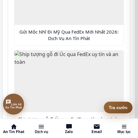
Gửi Mộc Nhĩ Đi Mỹ Qua FedEx Mới Nhất 2026:
Dịch Vụ An Tín Phát
Liên hệ An Tin Phat
Tra cước
Ship tượng gỗ đi Úc qua FedEx uy tín và an toàn
An Tin Phat
Zalo
Email
Dịch vụ
Mục lục