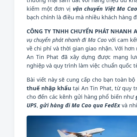
thương mại sầm uất với hàng triệu du khá
kiếm một đơn vị
vận chuyển Việt Ma Ca
bạch chính là điều mà nhiều khách hàng đ
CÔNG TY TNHH CHUYỂN PHÁT NHANH A
vụ chuyển phát nhanh đi Ma Cao
với cam kế
về chi phí và thời gian giao nhận. Với hơ
An Tin Phat đã xây dựng được mạng lướ
nghiệp và quy trình làm việc chuẩn quốc t
Bài viết này sẽ cung cấp cho bạn toàn bộ 
thuế nhập khẩu
tại An Tin Phat, từ quy t
cho đến các kênh gửi hàng phổ biến như
UPS
,
gửi hàng đi Ma Cao qua FedEx
và nhi