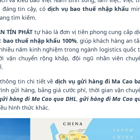
ch và kiều bào Việt Nam sinh sống, làm việc. Việc t
o
đáng tin cậy, có
dịch vụ bao thuế nhập khẩu
mi
ang tìm kiếm.
N TÍN PHÁT
tự hào là đơn vị tiên phong cung cấp
dị
t
bao thuế nhập khẩu 100%
, giúp khách hàng an t
n nhiều năm kinh nghiệm trong ngành logistics quốc t
i vận chuyển rộng khắp, đội ngũ nhân viên chuy
ế.
thông tin chi tiết về
dịch vụ gửi hàng đi Ma Cao b
rình gửi hàng, bảng giá cước phí, thời gian vận chuy
gửi hàng đi Ma Cao qua DHL
,
gửi hàng đi Ma Cao q
ều hình thức khác.