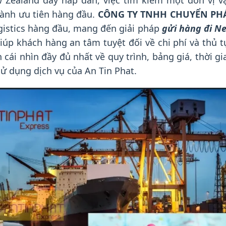
 Zealand đầy hấp dẫn, việc tìm kiếm một đơn vị v
hành ưu tiên hàng đầu.
CÔNG TY TNHH CHUYỂN PH
ogistics hàng đầu, mang đến giải pháp
gửi hàng đi N
iúp khách hàng an tâm tuyệt đối về chi phí và thủ t
 cái nhìn đầy đủ nhất về quy trình, bảng giá, thời gi
sử dụng dịch vụ của An Tin Phat.