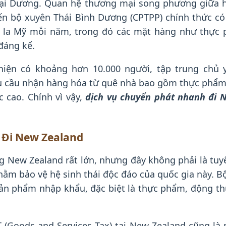
ại Dương. Quan hệ thương mại song phương giữa ha
iến bộ xuyên Thái Bình Dương (CPTPP) chính thức c
 la Mỹ mỗi năm, trong đó các mặt hàng như thực 
đáng kể.
hiện có khoảng hơn 10.000 người, tập trung chủ y
hu cầu nhận hàng hóa từ quê nhà bao gồm thực phẩm 
 cao. Chính vì vậy,
dịch vụ chuyển phát nhanh đi 
 Đi New Zealand
 New Zealand rất lớn, nhưng đây không phải là tuy
ằm bảo vệ hệ sinh thái độc đáo của quốc gia này. B
 sản phẩm nhập khẩu, đặc biệt là thực phẩm, động 
(Goods and Services Tax) tại New Zealand cũng là 