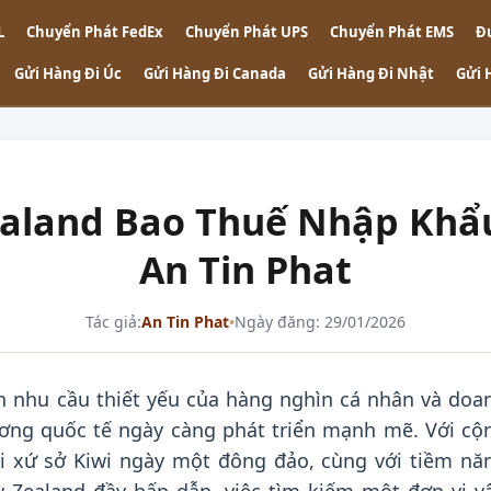
L
Chuyển Phát FedEx
Chuyển Phát UPS
Chuyển Phát EMS
Đ
Gửi Hàng Đi Úc
Gửi Hàng Đi Canada
Gửi Hàng Đi Nhật
Gửi 
land Bao Thuế Nhập Khẩu 
An Tin Phat
Tác giả:
An Tin Phat
•
Ngày đăng: 29/01/2026
 nhu cầu thiết yếu của hàng nghìn cá nhân và doa
ương quốc tế ngày càng phát triển mạnh mẽ. Với cộ
ại xứ sở Kiwi ngày một đông đảo, cùng với tiềm nă