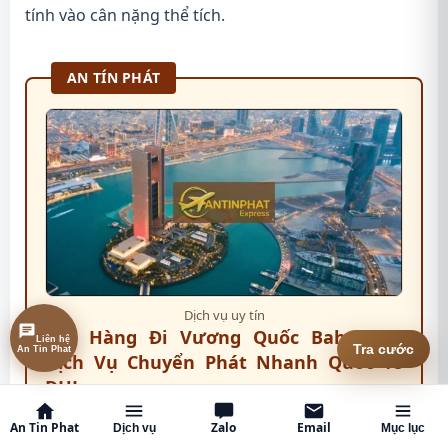
tính vào cân nặng thể tích.
AN TÍN PHÁT
Dịch vụ uy tín
Gửi Hàng Đi Vương Quốc Bahrain –
Liên hệ
An Tin Phat
Tra cước
Dịch Vụ Chuyển Phát Nhanh Quốc Tế
DHL
Gửi hàng đi Vương quốc Bahrain đang trở thành
An Tin Phat
Zalo
Email
Dịch vụ
Mục lục
nhu cầu ngày càng phổ biến của nhiều cá nhân và