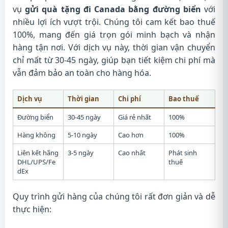
vụ
gửi quà tặng đi Canada bằng đường biển
với
nhiều lợi ích vượt trội. Chúng tôi cam kết bao thuế
100%, mang đến giá trọn gói minh bạch và nhận
hàng tận nơi. Với dịch vụ này, thời gian vận chuyển
chỉ mất từ 30-45 ngày, giúp bạn tiết kiệm chi phí mà
vẫn đảm bảo an toàn cho hàng hóa.
Dịch vụ
Thời gian
Chi phí
Bao thuế
Đường biển
30-45 ngày
Giá rẻ nhất
100%
Hàng không
5-10 ngày
Cao hơn
100%
Liên kết hãng
3-5 ngày
Cao nhất
Phát sinh
DHL/UPS/Fe
thuế
dEx
Quy trình gửi hàng của chúng tôi rất đơn giản và dễ
thực hiện: