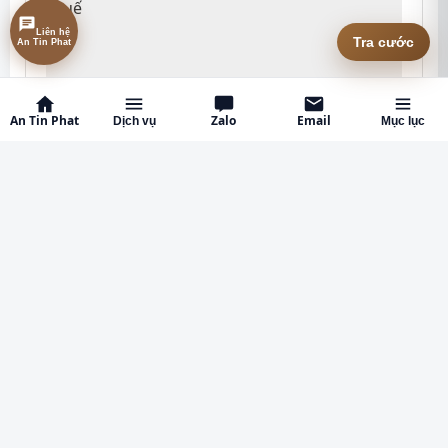
Liên hệ
Tra cước
An Tin Phat
An Tin Phat
Zalo
Email
Dịch vụ
Mục lục
Vận chuyển dầu gió đi Mỹ đường biển bao thuế