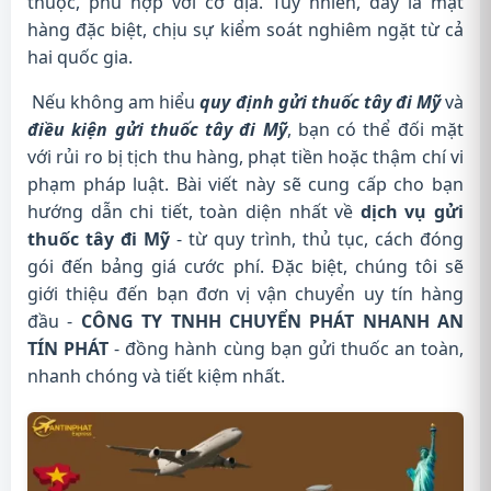
thuộc, phù hợp với cơ địa. Tuy nhiên, đây là mặt
hàng đặc biệt, chịu sự kiểm soát nghiêm ngặt từ cả
hai quốc gia.
Nếu không am hiểu
quy định gửi thuốc tây đi Mỹ
và
điều kiện gửi thuốc tây đi Mỹ
, bạn có thể đối mặt
với rủi ro bị tịch thu hàng, phạt tiền hoặc thậm chí vi
phạm pháp luật. Bài viết này sẽ cung cấp cho bạn
hướng dẫn chi tiết, toàn diện nhất về
dịch vụ gửi
thuốc tây đi Mỹ
- từ quy trình, thủ tục, cách đóng
gói đến bảng giá cước phí. Đặc biệt, chúng tôi sẽ
giới thiệu đến bạn đơn vị vận chuyển uy tín hàng
đầu -
CÔNG TY TNHH CHUYỂN PHÁT NHANH AN
TÍN PHÁT
- đồng hành cùng bạn gửi thuốc an toàn,
nhanh chóng và tiết kiệm nhất.