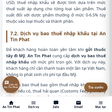
USD, thuế nhập khẩu sẽ được tính dựa trên mức
thuế suất áp dụng cho từng loại sản phẩm. Thuế
suất đối với dược phẩm thường ở mức 0-6.5% tùy
thuộc vào loại thuốc và thành phần.
7.2. Dịch vụ bao thuế nhập khẩu tại An
Tin Phat
Để khách hàng hoàn toàn yên tâm khi
gửi thuốc
tây đi Mỹ
,
An Tin Phat
cung cấp
dịch vụ bao thuế
nhập khẩu
với mức phí trọn gói. Với dịch vụ này,
khách hàng chỉ cần thanh toán một lần tại Việt Nam,
không lo phát sinh chi phí tại đầu Mỹ.
Dịch vụ bao thuế bao gồm thuế nhập khẩu (Import
Liên hệ
Tra cước
An Tin Phat
Duty) nếu có, thuế hải quan (Customs Fee), phí xử lý
hàng hóa (Handling Fee) và các loại phí phát sinh
khác tại cửa khẩu Mỹ. Nhờ đó, người nhận tại Mỹ chỉ
An Tin Phat
Zalo
Email
Dịch vụ
Mục lục
việc nhận hàng mà không cần chi trả thêm bất kỳ