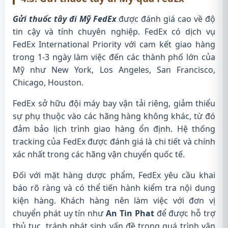
Gửi thuốc tây đi Mỹ FedEx
được đánh giá cao về độ
tin cậy và tính chuyên nghiệp. FedEx có dịch vụ
FedEx International Priority với cam kết giao hàng
trong 1-3 ngày làm việc đến các thành phố lớn của
Mỹ như New York, Los Angeles, San Francisco,
Chicago, Houston.
FedEx sở hữu đội máy bay vận tải riêng, giảm thiểu
sự phụ thuộc vào các hãng hàng không khác, từ đó
đảm bảo lịch trình giao hàng ổn định. Hệ thống
tracking của FedEx được đánh giá là chi tiết và chính
xác nhất trong các hãng vận chuyển quốc tế.
Đối với mặt hàng dược phẩm, FedEx yêu cầu khai
báo rõ ràng và có thể tiến hành kiểm tra nội dung
kiện hàng. Khách hàng nên làm việc với đơn vị
chuyển phát uy tín như
An Tin Phat
để được hỗ trợ
thủ tục, tránh phát sinh vấn đề trong quá trình vận