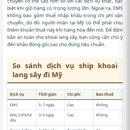
chuyển có thể cao hơn so với các dịch vụ khác, đặc
biệt khi gửi hàng có trọng lượng lớn. Ngoài ra, EMS
không bao gồm thuế nhập khẩu trong chi phí vận
chuyển, do đó người nhận tại Mỹ có thể phải chịu
thêm khoản thuế này khi hàng hóa đến nơi. Để đảm
bảo an toàn cho khoai lang sấy, bạn cũng cần chú ý
đến khâu đóng gói sao cho đúng tiêu chuẩn.
So sánh dịch vụ ship khoai
lang sấy đi Mỹ
Dịch vụ
Thời gian
Chi phí
Bao thuế
EMS
5–7 ngày
Cao
Không
DHL/UPS/Fe
3–5 ngày
Cao
Không
dEx