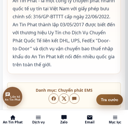
An Tin Phat - là một công ty chuyển phát nhanh
quốc tế uy tín tại Việt Nam với giấy phép bưu
chính số: 316/GP-BTTTT cấp ngày 22/06/2022.
An Tin Phat thành lập 03/05/2017 được biết đến
với thương hiệu Uy Tín cho Dịch Vụ Chuyển
Phát Quốc Tế liên kết DHL, UPS, FedEx "Door-
to-Door" và dịch vụ vận chuyển bao thuế nhập
khẩu do An Tin Phat kết nối đến nhiều quốc gia
trên toàn thế giới.
Danh mục:
Chuyển phát EMS
Liên hệ
Tra cước
An Tin Phat
An Tin Phat
Zalo
Email
Dịch vụ
Mục lục