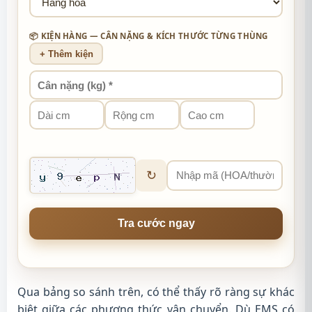
📦 KIỆN HÀNG — CÂN NẶNG & KÍCH THƯỚC TỪNG THÙNG
+ Thêm kiện
↻
Tra cước ngay
Qua bảng so sánh trên, có thể thấy rõ ràng sự khác
biệt giữa các phương thức vận chuyển. Dù EMS có