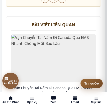
BÀI VIẾT LIÊN QUAN
Liên hệ
An Tin Phat
Tra cước
Vận Chuyển Tai Nấm Đi Canada Qua EMS Nhanh
Chóng Mất Bao Lâu
An Tin Phat
Zalo
Email
Dịch vụ
Mục lục