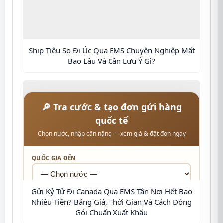
Ship Tiêu Sọ Đi Úc Qua EMS Chuyên Nghiệp Mất
Bao Lâu Và Cần Lưu Ý Gì?
🔎 Tra cước & tạo đơn gửi hàng
quốc tế
Chọn nước, nhập cân nặng — xem giá & đặt đơn ngay
QUỐC GIA ĐẾN
Gửi Kỷ Tử Đi Canada Qua EMS Tận Nơi Hết Bao
MÃ BƯU CHÍNH
Nhiêu Tiền? Bảng Giá, Thời Gian Và Cách Đóng
Gói Chuẩn Xuất Khẩu