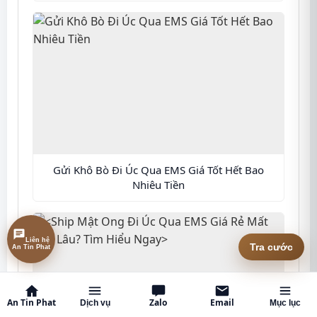
LOẠI HÀNG
📦 KIỆN HÀNG — CÂN NẶNG & KÍCH THƯỚC TỪNG
THÙNG
+ Thêm kiện
Gửi Khô Bò Đi Úc Qua EMS Giá Tốt Hết Bao
Nhiêu Tiền
Liên hệ An Tin Phat
Tra cước
↻
An Tin Phat
Zalo
Email
Dịch vụ
Mục lục
Tra cước ngay