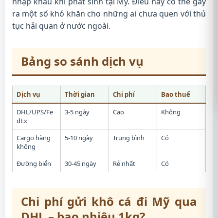
nhập khẩu khi phát sinh tại Mỹ. Điều này có thể gây
ra một số khó khăn cho những ai chưa quen với thủ
tục hải quan ở nước ngoài.
Bảng so sánh dịch vụ
Dịch vụ
Thời gian
Chi phí
Bao thuế
DHL/UPS/Fe
3-5 ngày
Cao
Không
dEx
Cargo hàng
5-10 ngày
Trung bình
Có
không
Đường biển
30-45 ngày
Rẻ nhất
Có
Chi phí gửi khô cá đi Mỹ qua
DHL – bao nhiêu 1kg?