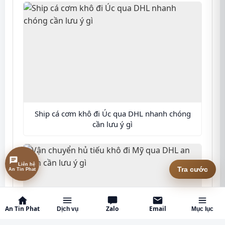
Ship cá cơm khô đi Úc qua DHL nhanh chóng
cần lưu ý gì
Liên hệ
Tra cước
An Tin Phat
An Tin Phat
Zalo
Email
Dịch vụ
Mục lục