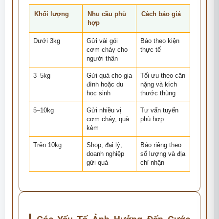
Khối lượng
Nhu cầu phù
Cách báo giá
hợp
Dưới 3kg
Gửi vài gói
Báo theo kiện
cơm cháy cho
thực tế
người thân
3–5kg
Gửi quà cho gia
Tối ưu theo cân
đình hoặc du
nặng và kích
học sinh
thước thùng
5–10kg
Gửi nhiều vị
Tư vấn tuyến
cơm cháy, quà
phù hợp
kèm
Trên 10kg
Shop, đại lý,
Báo riêng theo
doanh nghiệp
số lượng và địa
gửi quà
chỉ nhận