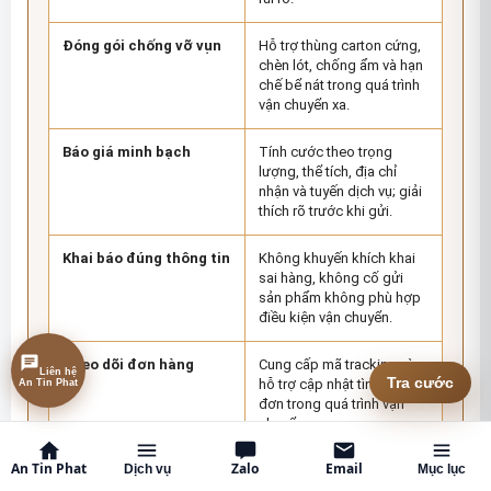
Đóng gói chống vỡ vụn
Hỗ trợ thùng carton cứng,
chèn lót, chống ẩm và hạn
chế bể nát trong quá trình
vận chuyển xa.
Báo giá minh bạch
Tính cước theo trọng
lượng, thể tích, địa chỉ
nhận và tuyến dịch vụ; giải
thích rõ trước khi gửi.
Khai báo đúng thông tin
Không khuyến khích khai
sai hàng, không cố gửi
sản phẩm không phù hợp
điều kiện vận chuyển.
Theo dõi đơn hàng
Cung cấp mã tracking và
Liên hệ
An Tin Phat
Tra cước
hỗ trợ cập nhật tình trạng
đơn trong quá trình vận
chuyển.
An Tin Phat
Zalo
Email
Dịch vụ
Mục lục