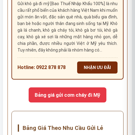
Gửi khô gà đi mỹ [Bao Thuế Nhập Khẩu 100%] là nhu
cầu rất phổ biến của khách hàng Việt Nam khi muốn
gửi món ăn vặt, đặc sản quê nhà, quà biếu gia đình,
bạn bè hoặc người thân đang sinh sống tại Mỹ. Khô
gà lá chanh, khô gà cháy tỏi, khô gà bơ tỏi, khô gà
cay, khô gà xé sợi là những mặt hàng nhỏ gọn, dễ
chia phần, được nhiều người Việt ở Mỹ yêu thích.
Tuy nhiên, đây không phải là nhóm hàng có…
Hotline: 0922 878 878
NHẬN ƯU ĐÃI
Bảng giá gửi cơm cháy đi Mỹ
Bảng Giá Theo Nhu Cầu Gửi Lẻ