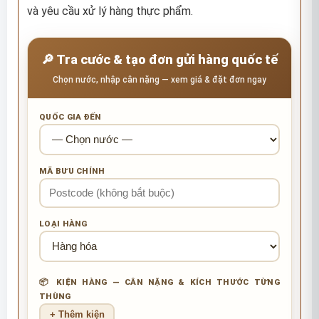
và yêu cầu xử lý hàng thực phẩm.
🔎 Tra cước & tạo đơn gửi hàng quốc tế
Chọn nước, nhập cân nặng — xem giá & đặt đơn ngay
QUỐC GIA ĐẾN
MÃ BƯU CHÍNH
LOẠI HÀNG
📦 KIỆN HÀNG — CÂN NẶNG & KÍCH THƯỚC TỪNG
THÙNG
+ Thêm kiện