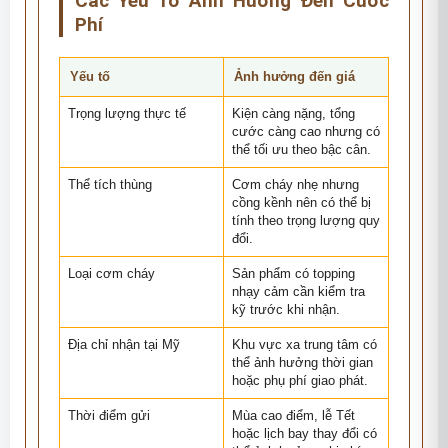
Các Yếu Tố Ảnh Hưởng Đến Cước
Phí
Yếu tố
Ảnh hưởng đến giá
Trọng lượng thực tế
Kiện càng nặng, tổng
cước càng cao nhưng có
thể tối ưu theo bậc cân.
Thể tích thùng
Cơm cháy nhẹ nhưng
cồng kềnh nên có thể bị
tính theo trọng lượng quy
đổi.
Loại cơm cháy
Sản phẩm có topping
nhạy cảm cần kiểm tra
kỹ trước khi nhận.
Địa chỉ nhận tại Mỹ
Khu vực xa trung tâm có
thể ảnh hưởng thời gian
hoặc phụ phí giao phát.
Thời điểm gửi
Mùa cao điểm, lễ Tết
hoặc lịch bay thay đổi có