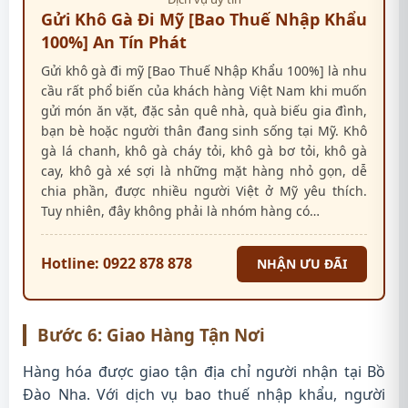
Gửi Khô Gà Đi Mỹ [Bao Thuế Nhập Khẩu
100%] An Tín Phát
Gửi khô gà đi mỹ [Bao Thuế Nhập Khẩu 100%] là nhu
cầu rất phổ biến của khách hàng Việt Nam khi muốn
gửi món ăn vặt, đặc sản quê nhà, quà biếu gia đình,
bạn bè hoặc người thân đang sinh sống tại Mỹ. Khô
gà lá chanh, khô gà cháy tỏi, khô gà bơ tỏi, khô gà
cay, khô gà xé sợi là những mặt hàng nhỏ gọn, dễ
chia phần, được nhiều người Việt ở Mỹ yêu thích.
Tuy nhiên, đây không phải là nhóm hàng có…
Hotline: 0922 878 878
NHẬN ƯU ĐÃI
Bước 6: Giao Hàng Tận Nơi
Hàng hóa được giao tận địa chỉ người nhận tại Bồ
Đào Nha. Với dịch vụ bao thuế nhập khẩu, người