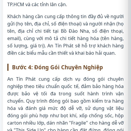
TP.HCM và các tỉnh lân cận.
Khách hàng cần cung cấp thông tin đầy đủ về người
gửi (họ tên, địa chỉ, số điện thoại) và người nhận (họ
tên, địa chỉ chi tiết tại Bồ Đào Nha, số điện thoại,
email), cùng với mô tả chi tiết hàng hóa (tên hàng,
số lượng, giá trị). An Tín Phát sẽ hỗ trợ khách hàng
điền các biểu mẫu cần thiết và khai báo hải quan.
Bước 4: Đóng Gói Chuyên Nghiệp
An Tín Phát cung cấp dịch vụ đóng gói chuyên
nghiệp theo tiêu chuẩn quốc tế, đảm bảo hàng hóa
được bảo vệ tối đa trong suốt hành trình vận
chuyển. Quy trình đóng gói bao gồm kiểm tra hàng
hóa và đánh giá mức độ dễ vỡ, sử dụng vật liệu
đóng gói phù hợp như bọt khí, xốp chống sốc, hộp
carton nhiều lớp, dán nhãn "Fragile" cho hàng dễ vỡ
và "This Side Up" cho hàng cần đặt đứng, đóng gói