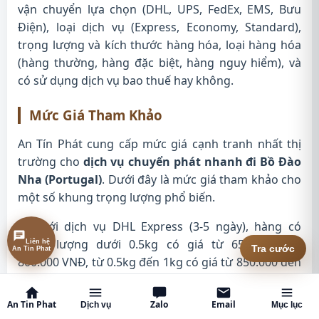
vận chuyển lựa chọn (DHL, UPS, FedEx, EMS, Bưu
Điện), loại dịch vụ (Express, Economy, Standard),
trọng lượng và kích thước hàng hóa, loại hàng hóa
(hàng thường, hàng đặc biệt, hàng nguy hiểm), và
có sử dụng dịch vụ bao thuế hay không.
Mức Giá Tham Khảo
An Tín Phát cung cấp mức giá cạnh tranh nhất thị
trường cho
dịch vụ chuyển phát nhanh đi Bồ Đào
Nha (Portugal)
. Dưới đây là mức giá tham khảo cho
một số khung trọng lượng phổ biến.
Đối với dịch vụ DHL Express (3-5 ngày), hàng có
trọng lượng dưới 0.5kg có giá từ 650.000 đến
Liên hệ
Tra cước
An Tin Phat
800.000 VNĐ, từ 0.5kg đến 1kg có giá từ 850.000 đến
1.000.000 VNĐ, từ 1kg đến 2kg có giá từ 1.100.000
đến 1.400.000 VNĐ, từ 2kg đến 5kg có giá từ
An Tin Phat
Zalo
Email
Dịch vụ
Mục lục
1.600.000 đến 2.500.000 VNĐ, từ 5kg đến 10kg có giá