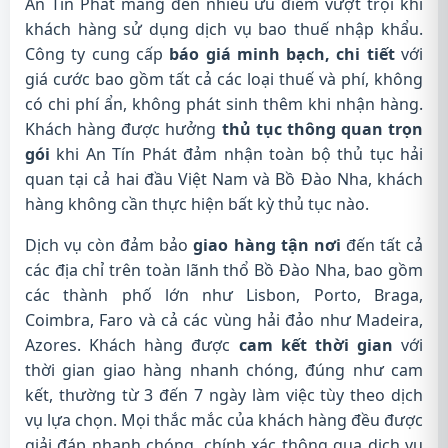
An Tín Phát mang đến nhiều ưu điểm vượt trội khi
khách hàng sử dụng dịch vụ bao thuế nhập khẩu.
Công ty cung cấp
báo giá minh bạch, chi tiết
với
giá cước bao gồm tất cả các loại thuế và phí, không
có chi phí ẩn, không phát sinh thêm khi nhận hàng.
Khách hàng được hưởng
thủ tục thông quan trọn
gói
khi An Tín Phát đảm nhận toàn bộ thủ tục hải
quan tại cả hai đầu Việt Nam và Bồ Đào Nha, khách
hàng không cần thực hiện bất kỳ thủ tục nào.
Dịch vụ còn đảm bảo
giao hàng tận nơi
đến tất cả
các địa chỉ trên toàn lãnh thổ Bồ Đào Nha, bao gồm
các thành phố lớn như Lisbon, Porto, Braga,
Coimbra, Faro và cả các vùng hải đảo như Madeira,
Azores. Khách hàng được
cam kết thời gian
với
thời gian giao hàng nhanh chóng, đúng như cam
kết, thường từ 3 đến 7 ngày làm việc tùy theo dịch
vụ lựa chọn. Mọi thắc mắc của khách hàng đều được
giải đáp nhanh chóng, chính xác thông qua dịch vụ