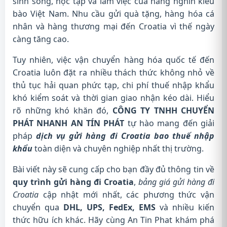
sinh sống, học tập và làm việc của hàng nghìn kiều
bào Việt Nam. Nhu cầu gửi quà tặng, hàng hóa cá
nhân và hàng thương mại đến Croatia vì thế ngày
càng tăng cao.
Tuy nhiên, việc vận chuyển hàng hóa quốc tế đến
Croatia luôn đặt ra nhiều thách thức không nhỏ về
thủ tục hải quan phức tạp, chi phí thuế nhập khẩu
khó kiểm soát và thời gian giao nhận kéo dài. Hiểu
rõ những khó khăn đó,
CÔNG TY TNHH CHUYỂN
PHÁT NHANH AN TÍN PHÁT
tự hào mang đến giải
pháp
dịch vụ gửi hàng đi Croatia bao thuế nhập
khẩu
toàn diện và chuyên nghiệp nhất thị trường.
Bài viết này sẽ cung cấp cho bạn đầy đủ thông tin về
quy trình gửi hàng đi Croatia
,
bảng giá gửi hàng đi
Croatia
cập nhật mới nhất, các phương thức vận
chuyển qua
DHL, UPS, FedEx, EMS
và nhiều kiến
thức hữu ích khác. Hãy cùng An Tin Phat khám phá