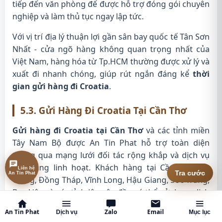
tiếp đến văn phòng để được hỗ trợ đóng gói chuyên
nghiệp và làm thủ tục ngay lập tức.
Với vị trí địa lý thuận lợi gần sân bay quốc tế Tân Sơn
Nhất - cửa ngõ hàng không quan trọng nhất của
Việt Nam, hàng hóa từ Tp.HCM thường được xử lý và
xuất đi nhanh chóng, giúp rút ngắn đáng kể
thời
gian gửi hàng đi Croatia
.
5.3. Gửi Hàng Đi Croatia Tại Cần Thơ
Gửi hàng đi Croatia tại Cần Thơ
và các tỉnh miền
Tây Nam Bộ được An Tin Phat hỗ trợ toàn diện
thông qua mạng lưới đối tác rộng khắp và dịch vụ
thu hàng linh hoạt. Khách hàng tại Cần Thơ, An
Liên hệ
An Tin Phat
Tra cước
Giang, Đồng Tháp, Vĩnh Long, Hậu Giang, Sóc Trăng,
Bạc Liêu và các tỉnh lân cận đều có thể sử dụng dịch
vụ của chúng tôi một cách thuận tiện.
An Tin Phat
Zalo
Email
Dịch vụ
Mục lục