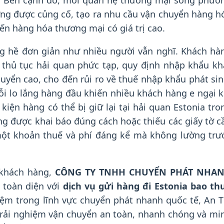
ệc. Bên cạnh đó, mối quan hệ thương mại song phươ
ng được củng cố, tạo ra nhu cầu vận chuyển hàng h
n hàng hóa thương mại có giá trị cao.
 hề đơn giản như nhiều người vẫn nghĩ. Khách hà
ừ thủ tục hải quan phức tạp, quy định nhập khẩu kh
uyển cao, cho đến rủi ro về thuế nhập khẩu phát sin
ỗi lo lắng hàng đầu khiến nhiều khách hàng e ngại k
iện hàng có thể bị giữ lại tại hải quan Estonia tro
ng được khai báo đúng cách hoặc thiếu các giấy tờ c
 một khoản thuế và phí đáng kể mà không lường trư
 khách hàng,
CÔNG TY TNHH CHUYỂN PHÁT NHA
 toàn diện với
dịch vụ gửi hàng đi Estonia bao th
iệm trong lĩnh vực chuyển phát nhanh quốc tế, An T
rải nghiệm vận chuyển an toàn, nhanh chóng và mi