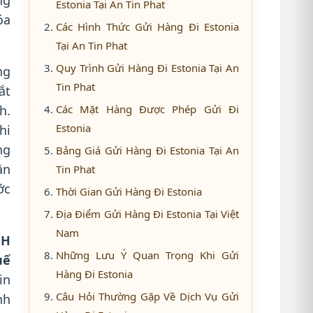
ng
Estonia Tại An Tin Phat
óa
Các Hình Thức Gửi Hàng Đi Estonia
Tại An Tin Phat
Quy Trình Gửi Hàng Đi Estonia Tại An
ng
Tin Phat
ắt
h.
Các Mặt Hàng Được Phép Gửi Đi
Estonia
hi
ng
Bảng Giá Gửi Hàng Đi Estonia Tại An
ần
Tin Phat
ớc
Thời Gian Gửi Hàng Đi Estonia
Địa Điểm Gửi Hàng Đi Estonia Tại Việt
Nam
NH
Những Lưu Ý Quan Trọng Khi Gửi
uế
Hàng Đi Estonia
in
Câu Hỏi Thường Gặp Về Dịch Vụ Gửi
nh