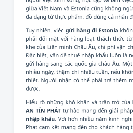
người Việt sinh sống, học tập và làm vi
giữa Việt Nam và Estonia cũng không ngừ
đa dạng từ thực phẩm, đồ dùng cá nhân đế
Tuy nhiên, việc
gửi hàng đi Estonia
không
phải đối mặt với hàng loạt thách thức t
khe của Liên minh Châu Âu, chi phí vận ch
Đặc biệt, vấn đề thuế nhập khẩu luôn là n
gửi hàng sang các quốc gia châu Âu. Một k
nhiều ngày, thậm chí nhiều tuần, nếu khô
thiết. Người nhận có thể phải trả thêm
được.
Hiểu rõ những khó khăn và trăn trở của
AN TÍN PHÁT
tự hào mang đến giải pháp
nhập khẩu
. Với hơn nhiều năm kinh ngh
Phat cam kết mang đến cho khách hàng t