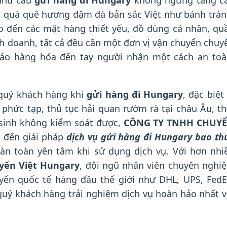
 nhu cầu
gửi hàng đi Hungary
không ngừng tăng c
quà quê hương đậm đà bản sắc Việt như bánh trán
 đến các mặt hàng thiết yếu, đồ dùng cá nhân, qu
nh doanh, tất cả đều cần một đơn vị vận chuyển chuy
bảo hàng hóa đến tay người nhận một cách an toà
 quý khách hàng khi
gửi hàng đi Hungary
, đặc biệt 
phức tạp, thủ tục hải quan rườm rà tại châu Âu, th
 sinh không kiểm soát được,
CÔNG TY TNHH CHUY
 đến giải pháp
dịch vụ gửi hàng đi Hungary bao th
àn toàn yên tâm khi sử dụng dịch vụ. Với hơn nhi
yển Việt Hungary
, đội ngũ nhân viên chuyên nghiệ
yển quốc tế hàng đầu thế giới như DHL, UPS, FedE
uý khách hàng trải nghiệm dịch vụ hoàn hảo nhất v