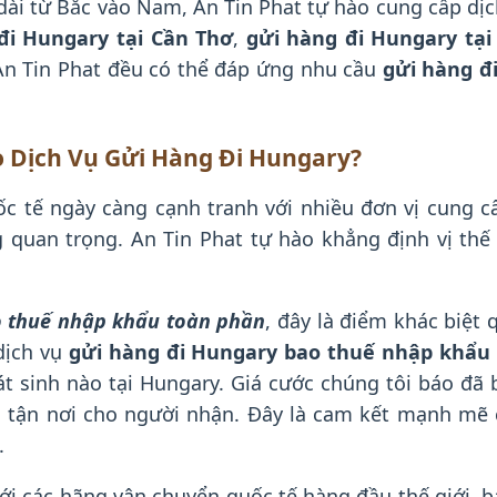
 dài từ Bắc vào Nam, An Tin Phat tự hào cung cấp dị
đi Hungary tại Cần Thơ
,
gửi hàng đi Hungary tạ
 An Tin Phat đều có thể đáp ứng nhu cầu
gửi hàng đ
o Dịch Vụ Gửi Hàng Đi Hungary?
ốc tế ngày càng cạnh tranh với nhiều đơn vị cung c
g quan trọng. An Tin Phat tự hào khẳng định vị th
o thuế nhập khẩu toàn phần
, đây là điểm khác biệt 
dịch vụ
gửi hàng đi Hungary bao thuế nhập khẩu
hát sinh nào tại Hungary. Giá cước chúng tôi báo đã
ng tận nơi cho người nhận. Đây là cam kết mạnh m
.
 với các hãng vận chuyển quốc tế hàng đầu thế giới,