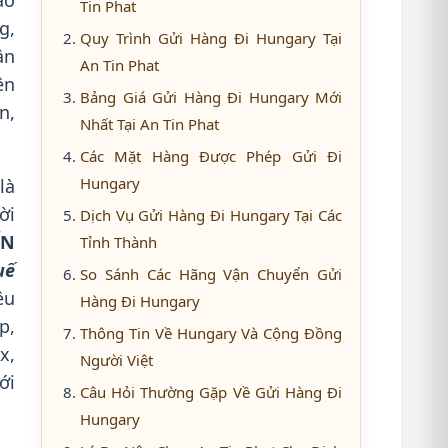
ao
Tin Phat
g,
Quy Trình Gửi Hàng Đi Hungary Tại
ần
An Tin Phat
ên
Bảng Giá Gửi Hàng Đi Hungary Mới
n,
Nhất Tại An Tin Phat
Các Mặt Hàng Được Phép Gửi Đi
Hungary
là
ời
Dịch Vụ Gửi Hàng Đi Hungary Tại Các
ỂN
Tỉnh Thành
uế
So Sánh Các Hãng Vận Chuyển Gửi
ều
Hàng Đi Hungary
p,
Thông Tin Về Hungary Và Cộng Đồng
x,
Người Việt
ới
Câu Hỏi Thường Gặp Về Gửi Hàng Đi
Hungary