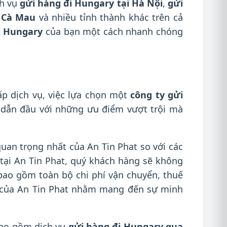
ch vụ
gửi hàng đi Hungary tại Hà Nội
,
gửi
i Cà Mau
và nhiều tỉnh thành khác trên cả
i Hungary
của bạn một cách nhanh chóng
ấp dịch vụ, việc lựa chọn một
công ty gửi
ế dẫn đầu với những ưu điểm vượt trội mà
quan trọng nhất của An Tin Phat so với các
tại An Tin Phat, quý khách hàng sẽ không
 bao gồm toàn bộ chi phí vận chuyển, thuế
ẽ của An Tin Phat nhằm mang đến sự minh
 bao gồm dịch vụ
gửi hàng đi Hungary qua