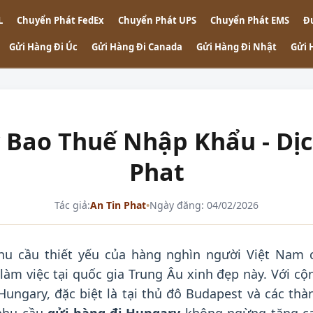
L
Chuyển Phát FedEx
Chuyển Phát UPS
Chuyển Phát EMS
Đ
Gửi Hàng Đi Úc
Gửi Hàng Đi Canada
Gửi Hàng Đi Nhật
Gửi 
Bao Thuế Nhập Khẩu - Dịch
Phat
Tác giả:
An Tin Phat
•
Ngày đăng: 04/02/2026
u cầu thiết yếu của hàng nghìn người Việt Nam 
làm việc tại quốc gia Trung Âu xinh đẹp này. Với cộ
ungary, đặc biệt là tại thủ đô Budapest và các thà