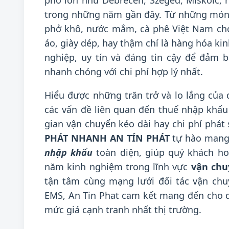
phố lớn như Debrecen, Szeged, Miskolc,
trong những năm gần đây. Từ những món 
phở khô, nước mắm, cà phê Việt Nam cho
áo, giày dép, hay thậm chí là hàng hóa ki
nghiệp, uy tín và đáng tin cậy để đảm 
nhanh chóng với chi phí hợp lý nhất.
Hiểu được những trăn trở và lo lắng của
các vấn đề liên quan đến thuế nhập khẩu 
gian vận chuyển kéo dài hay chi phí phát
PHÁT NHANH AN TÍN PHÁT
tự hào mang
nhập khẩu
toàn diện, giúp quý khách ho
năm kinh nghiệm trong lĩnh vực
vận chu
tận tâm cùng mạng lưới đối tác vận chu
EMS, An Tin Phat cam kết mang đến cho q
mức giá cạnh tranh nhất thị trường.