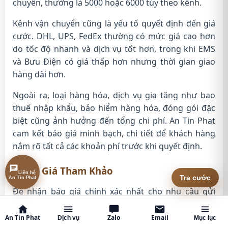
chuyển, thường là 5000 hoặc 6000 tùy theo kênh.
Kênh vận chuyển cũng là yếu tố quyết định đến giá
cước. DHL, UPS, FedEx thường có mức giá cao hơn
do tốc độ nhanh và dịch vụ tốt hơn, trong khi EMS
và Bưu Điện có giá thấp hơn nhưng thời gian giao
hàng dài hơn.
Ngoài ra, loại hàng hóa, dịch vụ gia tăng như bao
thuế nhập khẩu, bảo hiểm hàng hóa, đóng gói đặc
biệt cũng ảnh hưởng đến tổng chi phí. An Tin Phat
cam kết báo giá minh bạch, chi tiết để khách hàng
nắm rõ tất cả các khoản phí trước khi quyết định.
Báo Giá Tham Khảo
Liên hệ
Tra cước
An Tin Phat
Để nhận báo giá chính xác nhất cho nhu cầu gửi
hàng của bạn, vui lòng liên hệ trực tiếp với An Tin
Phat qua hotline hoặc email. Chúng tôi sẽ tính toán
An Tin Phat
Zalo
Email
Dịch vụ
Mục lục