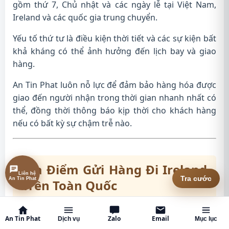
gồm thứ 7, Chủ nhật và các ngày lễ tại Việt Nam,
Ireland và các quốc gia trung chuyển.
Yếu tố thứ tư là điều kiện thời tiết và các sự kiện bất
khả kháng có thể ảnh hưởng đến lịch bay và giao
hàng.
An Tin Phat luôn nỗ lực để đảm bảo hàng hóa được
giao đến người nhận trong thời gian nhanh nhất có
thể, đồng thời thông báo kịp thời cho khách hàng
nếu có bất kỳ sự chậm trễ nào.
Địa Điểm Gửi Hàng Đi Ireland
Liên hệ
An Tin Phat
Tra cước
Trên Toàn Quốc
Gửi Hàng Đi Ireland Tại TP.HCM
An Tin Phat
Zalo
Email
Dịch vụ
Mục lục