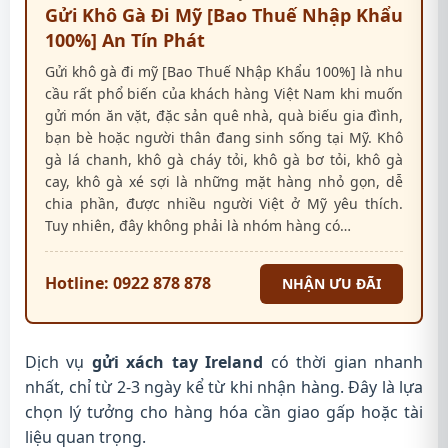
Gửi Khô Gà Đi Mỹ [Bao Thuế Nhập Khẩu
100%] An Tín Phát
Gửi khô gà đi mỹ [Bao Thuế Nhập Khẩu 100%] là nhu
cầu rất phổ biến của khách hàng Việt Nam khi muốn
gửi món ăn vặt, đặc sản quê nhà, quà biếu gia đình,
bạn bè hoặc người thân đang sinh sống tại Mỹ. Khô
gà lá chanh, khô gà cháy tỏi, khô gà bơ tỏi, khô gà
cay, khô gà xé sợi là những mặt hàng nhỏ gọn, dễ
chia phần, được nhiều người Việt ở Mỹ yêu thích.
Tuy nhiên, đây không phải là nhóm hàng có…
Hotline: 0922 878 878
NHẬN ƯU ĐÃI
Dịch vụ
gửi xách tay Ireland
có thời gian nhanh
nhất, chỉ từ 2-3 ngày kể từ khi nhận hàng. Đây là lựa
chọn lý tưởng cho hàng hóa cần giao gấp hoặc tài
liệu quan trọng.