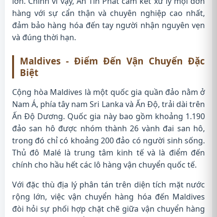
lớn. Chính vì vậy, An Tin Phat cam kết xử lý mọi đơn
hàng với sự cẩn thận và chuyên nghiệp cao nhất,
đảm bảo hàng hóa đến tay người nhận nguyên vẹn
và đúng thời hạn.
Maldives - Điểm Đến Vận Chuyển Đặc
Biệt
Cộng hòa Maldives là một quốc gia quần đảo nằm ở
Nam Á, phía tây nam Sri Lanka và Ấn Độ, trải dài trên
Ấn Độ Dương. Quốc gia này bao gồm khoảng 1.190
đảo san hô được nhóm thành 26 vành đai san hô,
trong đó chỉ có khoảng 200 đảo có người sinh sống.
Thủ đô Malé là trung tâm kinh tế và là điểm đến
chính cho hầu hết các lô hàng vận chuyển quốc tế.
Với đặc thù địa lý phân tán trên diện tích mặt nước
rộng lớn, việc vận chuyển hàng hóa đến Maldives
đòi hỏi sự phối hợp chặt chẽ giữa vận chuyển hàng