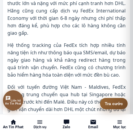
thước lớn và nặng với mức phí cạnh tranh hơn DHL.
Hãng cũng cung cấp dịch vụ FedEx International
Economy với thời gian 6-8 ngày nhưng chi phí thấp
hơn đáng kể, phù hợp cho các lô hàng không cần
giao gấp.
Hệ thống tracking của FedEx tích hợp nhiều tính
năng tiện ích như thông báo qua SMS/email, dự báo
ngày giao hàng và khả năng redirect hàng trong
quá trình vận chuyển. FedEx cũng có chương trình
bảo hiểm hàng hóa toàn diện với mức đền bù cao.
Đối với tuyến đường Việt Nam - Maldives, FedEx
thường trung chuyển qua hub tại Singapore hoặc
Dubai trước khi đến Malé. Điều này có thể khiến thời
Liên hệ An Tin Phat
Tra cước
gian vận chuyển dài hơn DHL một chút nhưng bù lại
chi phí thấp hơn.
An Tin Phat
Zalo
Email
Dịch vụ
Mục lục
Gửi hàng đi Maldives
Qua UPS