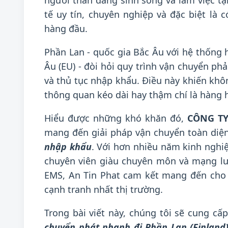
người thân đang sinh sống và làm việc tạ
tế uy tín, chuyên nghiệp và đặc biệt là 
hàng đầu.
Phần Lan - quốc gia Bắc Âu với hệ thống
Âu (EU) - đòi hỏi quy trình vận chuyển phả
và thủ tục nhập khẩu. Điều này khiến không
thông quan kéo dài hay thậm chí là hàng hó
Hiểu được những khó khăn đó,
CÔNG TY
mang đến giải pháp vận chuyển toàn diệ
nhập khẩu
. Với hơn nhiều năm kinh nghi
chuyên viên giàu chuyên môn và mạng lư
EMS, An Tin Phat cam kết mang đến cho 
cạnh tranh nhất thị trường.
Trong bài viết này, chúng tôi sẽ cung cấ
chuyển phát nhanh đi Phần Lan (Finland