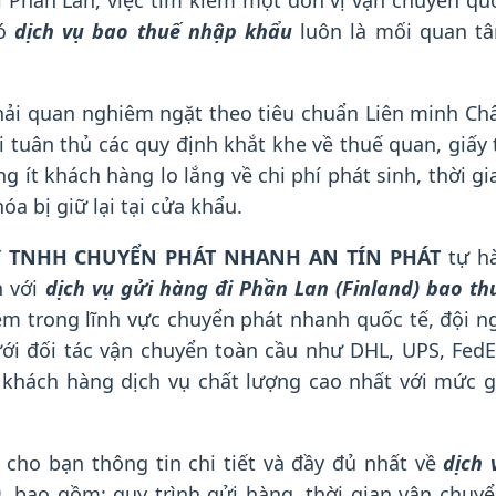
i Phần Lan, việc tìm kiếm một đơn vị vận chuyển qu
có
dịch vụ bao thuế nhập khẩu
luôn là mối quan t
 hải quan nghiêm ngặt theo tiêu chuẩn Liên minh Ch
i tuân thủ các quy định khắt khe về thuế quan, giấy 
 ít khách hàng lo lắng về chi phí phát sinh, thời gi
a bị giữ lại tại cửa khẩu.
 TNHH CHUYỂN PHÁT NHANH AN TÍN PHÁT
tự h
n với
dịch vụ gửi hàng đi Phần Lan (Finland) bao th
ệm trong lĩnh vực chuyển phát nhanh quốc tế, đội n
ới đối tác vận chuyển toàn cầu như DHL, UPS, FedE
khách hàng dịch vụ chất lượng cao nhất với mức g
p cho bạn thông tin chi tiết và đầy đủ nhất về
dịch 
)
, bao gồm: quy trình gửi hàng, thời gian vận chuyể