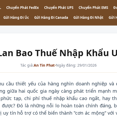
L
Chuyển Phát FedEx
Chuyển Phát UPS
Chuyển Phát EMS
Đ
Gửi Hàng Đi Úc
Gửi Hàng Đi Canada
Gửi Hàng Đi Nhật
Gửi 
Lan Bao Thuế Nhập Khẩu Uy
Tác giả:
An Tin Phat
•
Ngày đăng: 29/01/2026
u cầu thiết yếu của hàng nghìn doanh nghiệp và 
ng giữa hai quốc gia ngày càng phát triển mạnh m
 phức tạp, chi phí thuế nhập khẩu cao ngất, hay th
 được? Đó là những nỗi lo hoàn toàn chính đáng, b
 uy tín hỗ trợ có thể biến thành "cơn ác mộng" với 