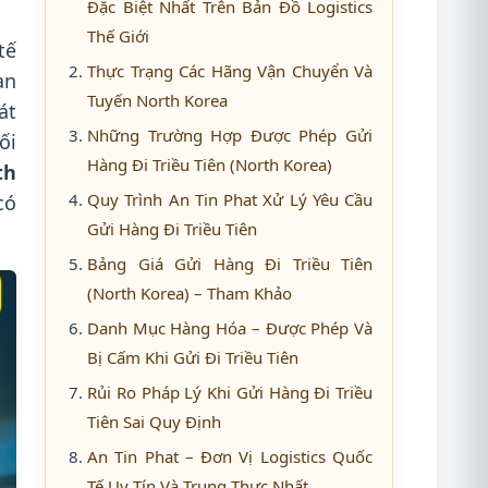
Đặc Biệt Nhất Trên Bản Đồ Logistics
Thế Giới
tế
Thực Trạng Các Hãng Vận Chuyển Và
an
Tuyến North Korea
át
Những Trường Hợp Được Phép Gửi
ối
Hàng Đi Triều Tiên (North Korea)
th
Quy Trình An Tin Phat Xử Lý Yêu Cầu
có
Gửi Hàng Đi Triều Tiên
Bảng Giá Gửi Hàng Đi Triều Tiên
(North Korea) – Tham Khảo
Danh Mục Hàng Hóa – Được Phép Và
Bị Cấm Khi Gửi Đi Triều Tiên
Rủi Ro Pháp Lý Khi Gửi Hàng Đi Triều
Tiên Sai Quy Định
An Tin Phat – Đơn Vị Logistics Quốc
Tế Uy Tín Và Trung Thực Nhất