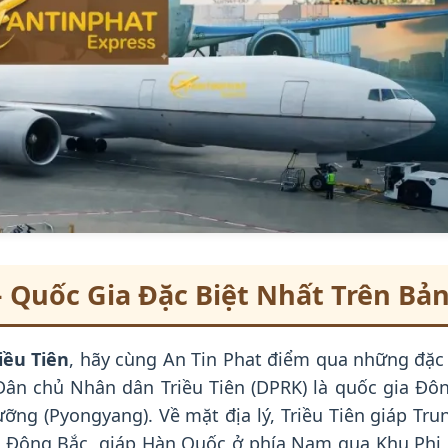
– Quốc Gia Đặc Biệt Nhất Trên Bản
iều Tiên
, hãy cùng An Tin Phat điểm qua những đặc 
Dân chủ Nhân dân Triều Tiên (DPRK) là quốc gia Đôn
ỡng (Pyongyang). Về mặt địa lý, Triều Tiên giáp Tru
 Đông Bắc, giáp Hàn Quốc ở phía Nam qua Khu Phi 