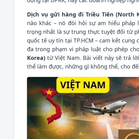
động tại DPRK, hay các doanh nghiệp nghiê
Dịch vụ gửi hàng đi Triều Tiên (North 
nào khác – nó đòi hỏi sự am hiểu pháp l
trọng nhất là sự trung thực tuyệt đối từ p
quốc tế uy tín tại TP.HCM – cam kết cung c
đa trong phạm vi pháp luật cho phép ch
Korea)
từ Việt Nam. Bài viết này sẽ trả l
thể làm được, những gì không thể, cho đế