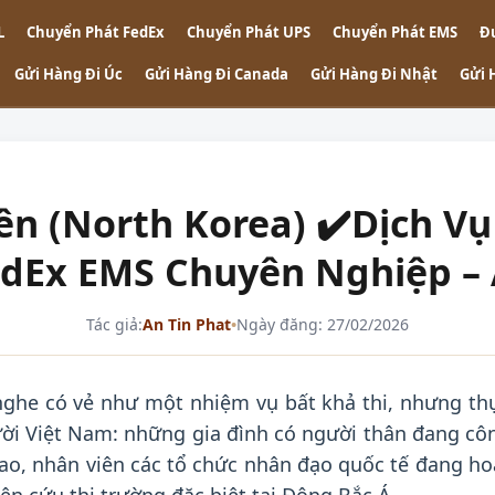
L
Chuyển Phát FedEx
Chuyển Phát UPS
Chuyển Phát EMS
Đ
Gửi Hàng Đi Úc
Gửi Hàng Đi Canada
Gửi Hàng Đi Nhật
Gửi 
iên (North Korea) ✔️Dịch 
edEx EMS Chuyên Nghiệp – 
Tác giả:
An Tin Phat
•
Ngày đăng: 27/02/2026
ghe có vẻ như một nhiệm vụ bất khả thi, nhưng th
gười Việt Nam: những gia đình có người thân đang cô
iao, nhân viên các tổ chức nhân đạo quốc tế đang ho