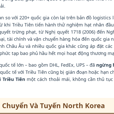
ải.
n so với 220+ quốc gia còn lại trên bản đồ logistics
từ khi Triều Tiên tiến hành thử nghiệm hạt nhân đầ
uyết trừng phạt, từ Nghị quyết 1718 (2006) đến Ngh
ại, tài chính và vận chuyển hàng hóa đến quốc gia 
 minh Châu Âu và nhiều quốc gia khác cũng áp đặt cá
 phức tạp bao phủ hầu hết mọi hoạt động thương mại 
 quốc tế lớn – bao gồm DHL, FedEx, UPS – đã
ngừng h
quốc tế với Triều Tiên cũng bị gián đoạn hoặc hạn c
 Triều Tiên
một cách thoải mái, không cần thủ tục 
 Chuyển Và Tuyến North Korea