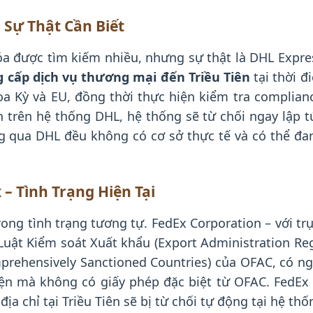
 Sự Thật Cần Biết
óa được tìm kiếm nhiều, nhưng sự thật là DHL Expre
 cấp dịch vụ thương mại đến Triều Tiên
tại thời đ
a Kỳ và EU, đồng thời thực hiện kiểm tra complian
n trên hệ thống DHL, hệ thống sẽ từ chối ngay lập 
g qua DHL đều không có cơ sở thực tế và có thể đa
 – Tình Trạng Hiện Tại
ong tình trạng tương tự. FedEx Corporation – với trụ
Luật Kiểm soát Xuất khẩu (Export Administration Reg
mprehensively Sanctioned Countries) của OFAC, có n
iện mà không có giấy phép đặc biệt từ OFAC. FedEx 
ịa chỉ tại Triều Tiên sẽ bị từ chối tự động tại hệ th