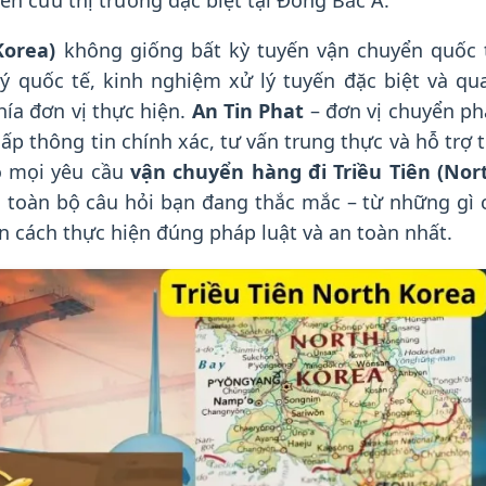
n cứu thị trường đặc biệt tại Đông Bắc Á.
Korea)
không giống bất kỳ tuyến vận chuyển quốc 
ý quốc tế, kinh nghiệm xử lý tuyến đặc biệt và qu
hía đơn vị thực hiện.
An Tin Phat
– đơn vị chuyển ph
ấp thông tin chính xác, tư vấn trung thực và hỗ trợ t
o mọi yêu cầu
vận chuyển hàng đi Triều Tiên (Nor
ời toàn bộ câu hỏi bạn đang thắc mắc – từ những gì 
n cách thực hiện đúng pháp luật và an toàn nhất.