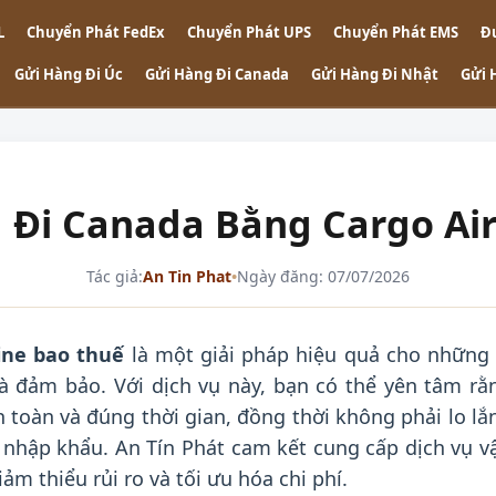
L
Chuyển Phát FedEx
Chuyển Phát UPS
Chuyển Phát EMS
Đ
Gửi Hàng Đi Úc
Gửi Hàng Đi Canada
Gửi Hàng Đi Nhật
Gửi 
 Đi Canada Bằng Cargo Air
Tác giả:
An Tin Phat
•
Ngày đăng: 07/07/2026
ine bao thuế
là một giải pháp hiệu quả cho những 
 đảm bảo. Với dịch vụ này, bạn có thể yên tâm rằ
toàn và đúng thời gian, đồng thời không phải lo lắ
ế nhập khẩu. An Tín Phát cam kết cung cấp dịch vụ v
m thiểu rủi ro và tối ưu hóa chi phí.