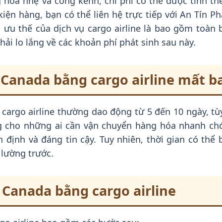
g hóa nhẹ và cồng kềnh, chi phí có thể được tính th
 kiện hàng, bạn có thể liên hệ trực tiếp với An Tín Ph
 ưu thế của dịch vụ cargo airline là bao gồm toàn 
i lo lắng về các khoản phí phát sinh sau này.
 Canada bằng cargo airline mất b
cargo airline thường dao động từ 5 đến 10 ngày, tùy t
ng cho những ai cần vận chuyển hàng hóa nhanh chó
định và đáng tin cậy. Tuy nhiên, thời gian có thể 
 lường trước.
 Canada bằng cargo airline