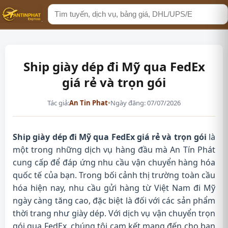
Tìm
kiếm
Ship giày dép đi Mỹ qua FedEx
giá rẻ và trọn gói
Tác giả:
An Tin Phat
•
Ngày đăng: 07/07/2026
Ship giày dép đi Mỹ qua FedEx giá rẻ và trọn gói
là
một trong những dịch vụ hàng đầu mà An Tín Phát
cung cấp để đáp ứng nhu cầu vận chuyển hàng hóa
quốc tế của bạn. Trong bối cảnh thị trường toàn cầu
hóa hiện nay, nhu cầu gửi hàng từ Việt Nam đi Mỹ
ngày càng tăng cao, đặc biệt là đối với các sản phẩm
thời trang như giày dép. Với dịch vụ vận chuyển trọn
gói qua FedEx, chúng tôi cam kết mang đến cho bạn