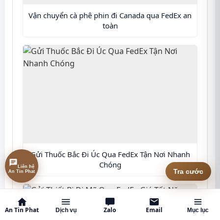
Vận chuyển cà phê phin đi Canada qua FedEx an
toàn
Gửi Thuốc Bắc Đi Úc Qua FedEx Tận Nơi Nhanh
Chóng
Liên hệ An Tin Phat
Tra cước
An Tin Phat
Zalo
Email
Dịch vụ
Mục lục