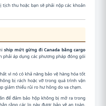
ị tịch thu hoặc bạn sẽ phải nộp các khoản
hi
ship mứt gừng đi Canada bằng cargo
ần phải áp dụng các phương pháp đóng gói
nhất vì nó có khả năng bảo vệ hàng hóa tốt
ông bị rách hoặc vỡ trong quá trình vận
úp giảm thiểu rủi ro hư hỏng do va chạm.
hắn để đảm bảo hộp không bị mở ra trong
hắn rằng các lọ này được bảo vệ an toàn,