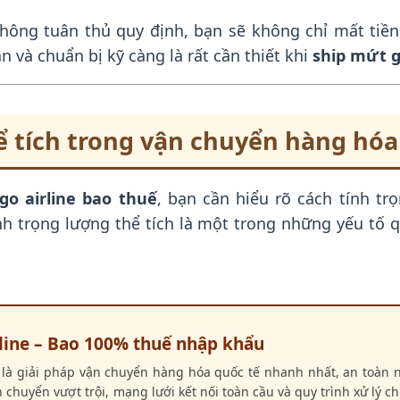
không tuân thủ quy định, bạn sẽ không chỉ mất tiề
an và chuẩn bị kỹ càng là rất cần thiết khi
ship mứt 
ể tích trong vận chuyển hàng hóa
o airline bao thuế
, bạn cần hiểu rõ cách tính tr
 trọng lượng thể tích là một trong những yếu tố qu
line – Bao 100% thuế nhập khẩu
e là giải pháp vận chuyển hàng hóa quốc tế nhanh nhất, an toàn n
n chuyển vượt trội, mạng lưới kết nối toàn cầu và quy trình xử lý 