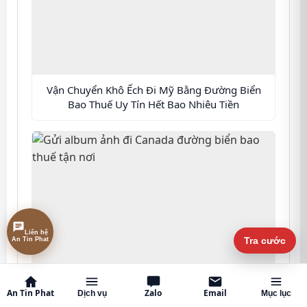
Vận Chuyển Khô Ếch Đi Mỹ Bằng Đường Biển
Bao Thuế Uy Tín Hết Bao Nhiêu Tiền
Liên hệ
An Tin Phat
Tra cước
Gửi album ảnh đi Canada đường biển bao thuế
An Tin Phat
Zalo
Email
Dịch vụ
Mục lục
tận nơi