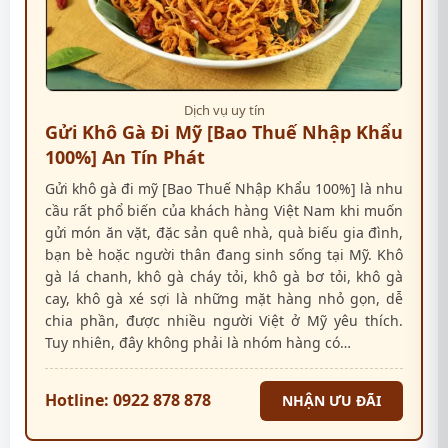
Dịch vụ uy tín
Gửi Khô Gà Đi Mỹ [Bao Thuế Nhập Khẩu
100%] An Tín Phát
Gửi khô gà đi mỹ [Bao Thuế Nhập Khẩu 100%] là nhu
cầu rất phổ biến của khách hàng Việt Nam khi muốn
gửi món ăn vặt, đặc sản quê nhà, quà biếu gia đình,
bạn bè hoặc người thân đang sinh sống tại Mỹ. Khô
gà lá chanh, khô gà cháy tỏi, khô gà bơ tỏi, khô gà
cay, khô gà xé sợi là những mặt hàng nhỏ gọn, dễ
chia phần, được nhiều người Việt ở Mỹ yêu thích.
Tuy nhiên, đây không phải là nhóm hàng có…
Hotline: 0922 878 878
NHẬN ƯU ĐÃI