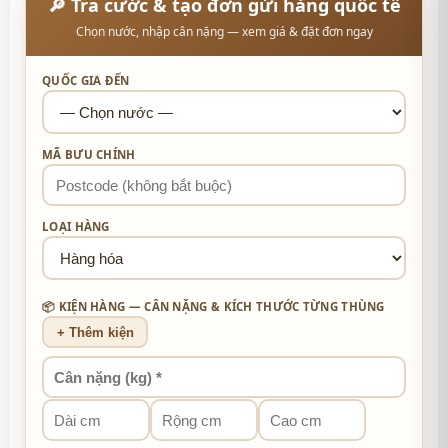
🔎 Tra cước & tạo đơn gửi hàng quốc tế
Chọn nước, nhập cân nặng — xem giá & đặt đơn ngay
QUỐC GIA ĐẾN
MÃ BƯU CHÍNH
LOẠI HÀNG
📦 KIỆN HÀNG — CÂN NẶNG & KÍCH THƯỚC TỪNG THÙNG
+ Thêm kiện