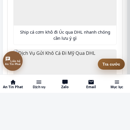
Ship cá cơm khô đi Úc qua DHL nhanh chóng
cần lưu ý gì
Liên hệ
An Tin Phat
Tra cước
An Tin Phat
Zalo
Email
Dịch vụ
Mục lục
Dịch Vụ Gửi Khô Cá Đi Mỹ Qua DHL