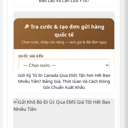
Bao Lâu Và Cần Lưu Ý Gì?
🔎 Tra cước & tạo đơn gửi hàng
quốc tế
Chọn nước, nhập cân nặng — xem giá & đặt đơn ngay
QUỐC GIA ĐẾN
Gửi Kỷ Tử Đi Canada Qua EMS Tận Nơi Hết Bao
MÃ BƯU CHÍNH
Nhiêu Tiền? Bảng Giá, Thời Gian Và Cách Đóng
Gói Chuẩn Xuất Khẩu
LOẠI HÀNG
📦 KIỆN HÀNG — CÂN NẶNG & KÍCH THƯỚC TỪNG
THÙNG