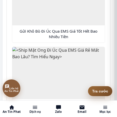
+ Thêm kiện
Gửi Khô Bò Đi Úc Qua EMS Giá Tốt Hết Bao
Nhiêu Tiền
↻
Tra cước ngay
Liên hệ
An Tin Phat
Tra cước
<Ship Mật Ong Đi Úc Qua EMS Giá Rẻ Mất Bao
Lâu? Tìm Hiểu Ngay>
An Tin Phat
Zalo
Email
Dịch vụ
Mục lục