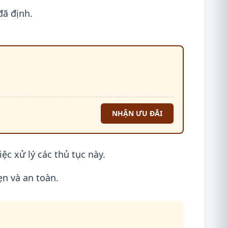
đã định.
NHẬN ƯU ĐÃI
c xử lý các thủ tục này.
n và an toàn.