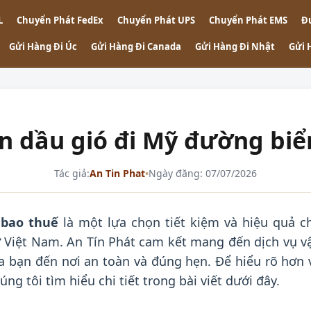
L
Chuyển Phát FedEx
Chuyển Phát UPS
Chuyển Phát EMS
Đ
Gửi Hàng Đi Úc
Gửi Hàng Đi Canada
Gửi Hàng Đi Nhật
Gửi 
n dầu gió đi Mỹ đường biể
Tác giả:
An Tin Phat
•
Ngày đăng: 07/07/2026
 bao thuế
là một lựa chọn tiết kiệm và hiệu quả c
ừ Việt Nam. An Tín Phát cam kết mang đến dịch vụ v
 bạn đến nơi an toàn và đúng hẹn. Để hiểu rõ hơn 
úng tôi tìm hiểu chi tiết trong bài viết dưới đây.