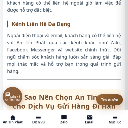
khách hàng có thể liên hệ ngoài giờ làm việc để
được hỗ trợ đặc biệt.
Kênh Liên Hệ Đa Dạng
Ngoài điện thoại và email, khách hàng có thể liên hệ
với An Tín Phát qua các kênh khác như Zalo,
Facebook Messenger và website chính thức. Đội
ngũ chăm sóc khách hàng luôn sẵn sàng giải đáp
mọi thắc mắc và hỗ trợ bạn trong quá trình gửi
hàng.
Tại Sao Nên Chọn An Tín Phát
Liên hệ
An Tin Phat
Tra cước
Cho Dịch Vụ Gửi Hàng Đi Hàn
Quốc
An Tin Phat
Zalo
Email
Dịch vụ
Mục lục