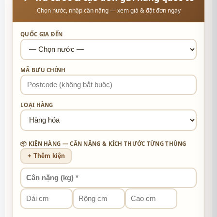
Chọn nước, nhập cân nặng — xem giá & đặt đơn ngay
QUỐC GIA ĐẾN
MÃ BƯU CHÍNH
LOẠI HÀNG
📦 KIỆN HÀNG — CÂN NẶNG & KÍCH THƯỚC TỪNG THÙNG
+ Thêm kiện